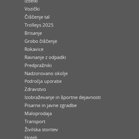
Izdelki
Vozički
Čiščenje tal
Trolleys 2025
Brisanje
Grobo čiščenje
Rokavice
Ravnanje z odpadki
Predpražniki
Nadzorovano okolje
Področja uporabe
Zdravstvo
Izobraževanje in športne dejavnosti
Pisarne in javne zgradbe
Maloprodaja
Transport
Živilska storitev
Hoteli