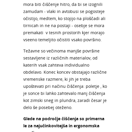
mora biti čiščenje hitro, da bi se izognili
zamudam - vlaki in avtobusi se pogosteje
očistijo, medtem, ko stojijo na ploščadi ali
tirnicah in ne na postaji - osebje se mora
premakati v tesnih prostorih kjer morajo
vseeno temeljito očistiti vsako površino.
Težavne so večinoma manjše površine
sestavljene iz različnih materialov, od
katerih vsak zahteva individualno
obdelavo. Konec koncev obstajajo različne
vremenske razmere, ki jih je treba
upoštevati pri načinu čiščenja: poletje , ko
je sonce bi lahko zahtevalo manj čiščenja
kot zimski sneg in plundra, zaradi česar je
delo še posebej oteženo.
Glede na področje čiščenja so primerna
le za najučinkovitejša in ergonomska