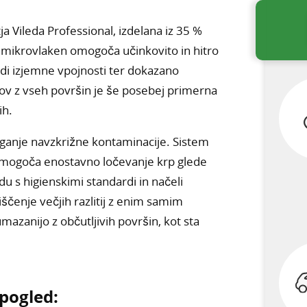
a Vileda Professional, izdelana iz 35 %
ji mikrovlaken omogoča učinkovito in hitro
adi izjemne vpojnosti ter dokazano
sov z vseh površin je še posebej primerna
ih.
anje navzkrižne kontaminacije. Sistem
mogoča enostavno ločevanje krp glede
 s higienskimi standardi in načeli
čenje večjih razlitij z enim samim
azanijo z občutljivih površin, kot sta
 pogled: