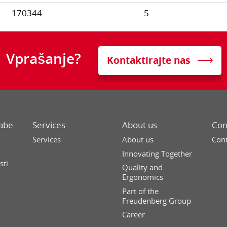
170344
5
Vprašanje?
Kontaktirajte nas
rabe
Services
About us
Con
Services
About us
Cont
n
Innovating Together
sti
Quality and
Ergonomics
Part of the
Freudenberg Group
Career