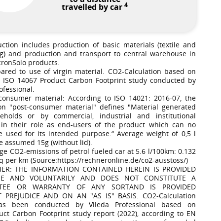
4
travelled by car
uction includes production of basic materials (textile and
g) and production and transport to central warehouse in
cronSolo products.
ared to use of virgin material. CO2-Calculation based on
 ISO 14067 Product Carbon Footprint study conducted by
ofessional.
-consumer material: According to ISO 14021: 2016-07, the
on "post-consumer material" defines "Material generated
eholds or by commercial, industrial and institutional
es in their role as end-users of the product which can no
e used for its intended purpose.“ Average weight of 0,5 l
e assumed 15g (without lid).
ge CO2-emissions of petrol fueled car at 5.6 l/100km: 0.132
q per km (Source:https://rechneronline.de/co2-ausstoss/)
MER: THE INFORMATION CONTAINED HEREIN IS PROVIDED
EE AND VOLUNTARILY AND DOES NOT CONSTITUTE A
TEE OR WARRANTY OF ANY SORTAND IS PROVIDED
 PREJUDICE AND ON AN "AS IS" BASIS. CO2-Calculation
as been conducted by Vileda Professional based on
uct Carbon Footprint study report (2022), according to EN