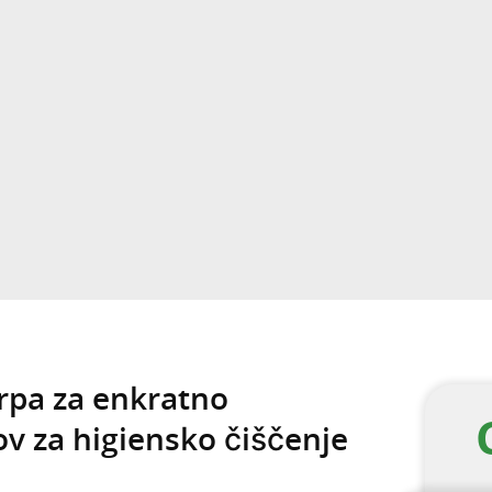
krpa za enkratno
ov za higiensko čiščenje