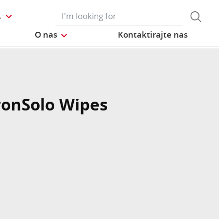
L
O nas
Kontaktirajte nas
ronSolo Wipes