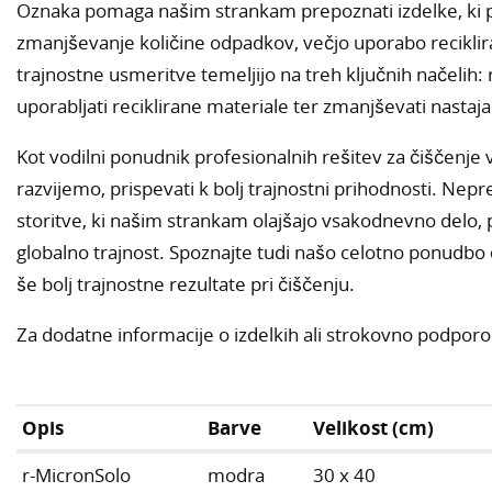
Oznaka pomaga našim strankam prepoznati izdelke, ki p
zmanjševanje količine odpadkov, večjo uporabo reciklir
trajnostne usmeritve temeljijo na treh ključnih načelih: r
uporabljati reciklirane materiale ter zmanjševati nastaj
Kot vodilni ponudnik profesionalnih rešitev za čiščenje
razvijemo, prispevati k bolj trajnostni prihodnosti. Ne
storitve, ki našim strankam olajšajo vsakodnevno delo, 
globalno trajnost. Spoznajte tudi našo celotno ponudbo či
še bolj trajnostne rezultate pri čiščenju.
Za dodatne informacije o izdelkih ali strokovno podporo 
Opis
Barve
Velikost (cm)
r-MicronSolo
modra
30 x 40