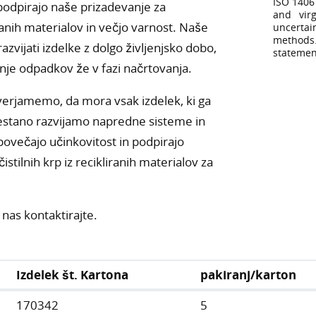
ISO 1406
odpirajo naše prizadevanje za
and virg
anih materialov in večjo varnost. Naše
uncertai
methods
azvijati izdelke z dolgo življenjsko dobo,
statemen
anje odpadkov že v fazi načrtovanja.
 verjamemo, da mora vsak izdelek, ki ga
prestano razvijamo napredne sisteme in
povečajo učinkovitost in podpirajo
stilnih krp iz recikliranih materialov za
nas kontaktirajte.
Izdelek št. Kartona
pakiranj/karton
170342
5