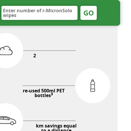
GO
2
re-used 500ml PET
3
bottles
km savings equal
to a distance