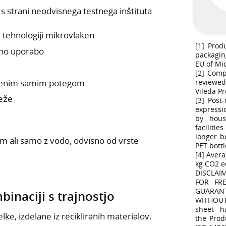
s strani neodvisnega testnega inštituta
 tehnologiji mikrovlaken
[1] Prod
atno uporabo
packagin
EU of Mi
[2] Comp
j z enim samim potegom
reviewed
Vileda Pr
deže
[3] Post
expressi
by hous
faciliti
longer b
om ali samo z vodo, odvisno od vrste
PET bottl
[4] Avera
kg CO2 e
DISCLAI
FOR FR
GUARAN
inaciji s trajnostjo
WITHOUT
sheet h
elke, izdelane iz recikliranih materialov.
the Prod