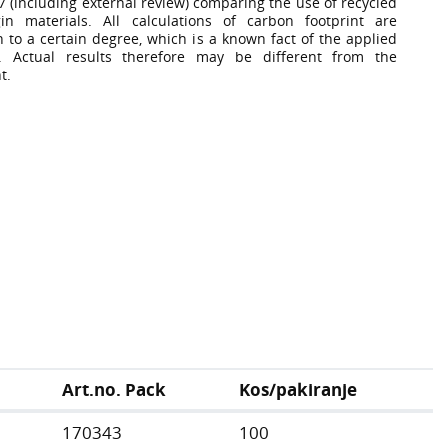
7 (including external review) comparing the use of recycled
in materials. All calculations of carbon footprint are
n to a certain degree, which is a known fact of the applied
. Actual results therefore may be different from the
t.
Art.no. Pack
Kos/pakiranje
170343
100