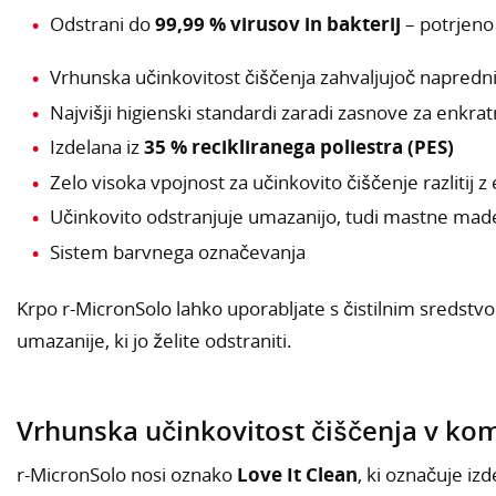
Odstrani do
99,99 % virusov in bakterij
– potrjeno 
Vrhunska učinkovitost čiščenja zahvaljujoč napredni
Najvišji higienski standardi zaradi zasnove za enkr
Izdelana iz
35 % recikliranega poliestra (PES)
Zelo visoka vpojnost za učinkovito čiščenje razliti
Učinkovito odstranjuje umazanijo, tudi mastne ma
Sistem barvnega označevanja
Krpo r-MicronSolo lahko uporabljate s čistilnim sredstv
umazanije, ki jo želite odstraniti.
Vrhunska učinkovitost čiščenja v komb
r-MicronSolo nosi oznako
Love It Clean
, ki označuje izd