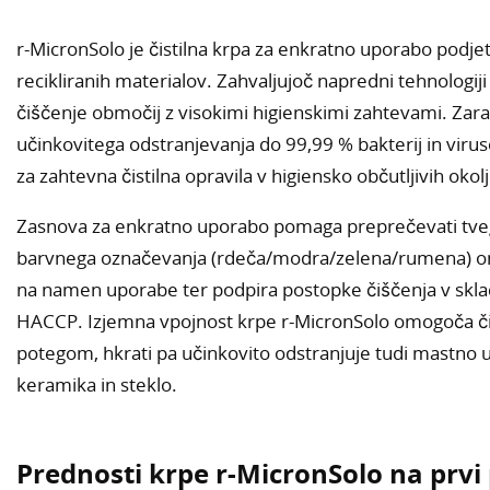
r-MicronSolo je čistilna krpa za enkratno uporabo podjetj
recikliranih materialov. Zahvaljujoč napredni tehnologi
čiščenje območij z visokimi higienskimi zahtevami. Zar
učinkovitega odstranjevanja do 99,99 % bakterij in viru
za zahtevna čistilna opravila v higiensko občutljivih okolj
Zasnova za enkratno uporabo pomaga preprečevati tveg
barvnega označevanja (rdeča/modra/zelena/rumena) o
na namen uporabe ter podpira postopke čiščenja v skladu
HACCP. Izjemna vpojnost krpe r-MicronSolo omogoča čiš
potegom, hkrati pa učinkovito odstranjuje tudi mastno um
keramika in steklo.
Prednosti krpe r-MicronSolo na prvi