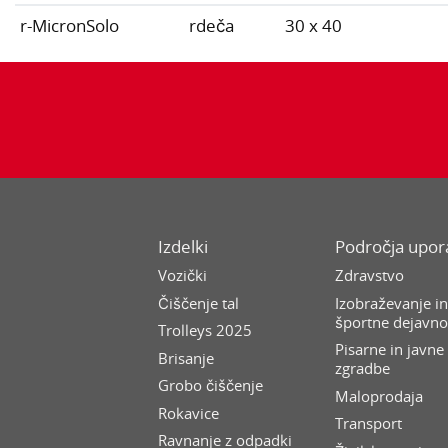
r-MicronSolo
rdeča
30 x 40
Izdelki
Področja upo
Vozički
Zdravstvo
Čiščenje tal
Izobraževanje i
športne dejavno
Trolleys 2025
Pisarne in javne
Brisanje
zgradbe
Grobo čiščenje
Maloprodaja
Rokavice
Transport
Ravnanje z odpadki