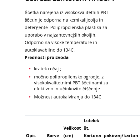
Ščetka narejena iz visokokvalitetnih PBT
ščetin je odporna na kemikalijeolja in
detergente. Polipropolenska plastika za
uporabo v najzahtevnejših okoljih.
Odporno na visoke temperature in
autoklavabilno do 134C.
Prednosti proizvoda
kratek ročaj ;
močno polipropilensko ogrodje, z
visokokvalitetnimi PBT ščetinami za
efektivno in učinkovito čiščenje
Možnost autokalviranja do 134C
Izdelek
Velikost
št.
Opis
Barve
(cm)
Kartona
pakiranj/karton