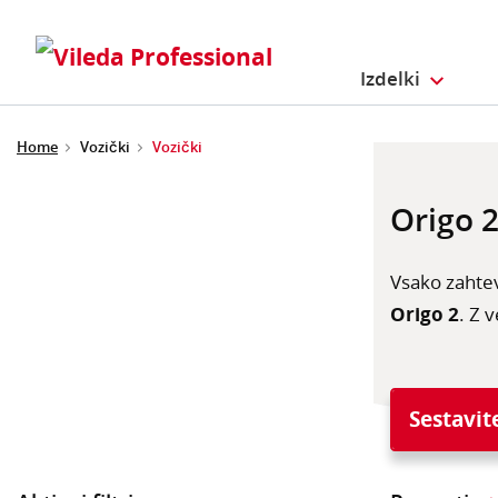
Izdelki
Home
Vozički
Vozički
Origo 
Vsako zahtev
Origo 2
. Z 
Sestavit