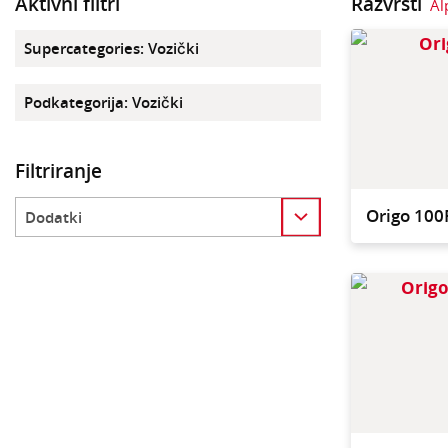
Aktivni filtri
Razvrsti
Al
Supercategories
:
Vozički
Podkategorija
:
Vozički
Filtriranje
Category
Origo 100