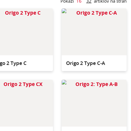
Pokaži
16
32
artiklov na stran
jkompaktnejši
Kompakten in agilen, a
, oblikovan za
dovolj prostoren za
a, kjer ni prostora
celodnevno opremo za
anjevanje.
čiščenje.
go 2 Type C
Origo 2 Type C-A
atelit za večja
Vsestranska rešitev, ki
a ali večjo količino
združuje shranjevanje in
/ smeti.
odpadke.