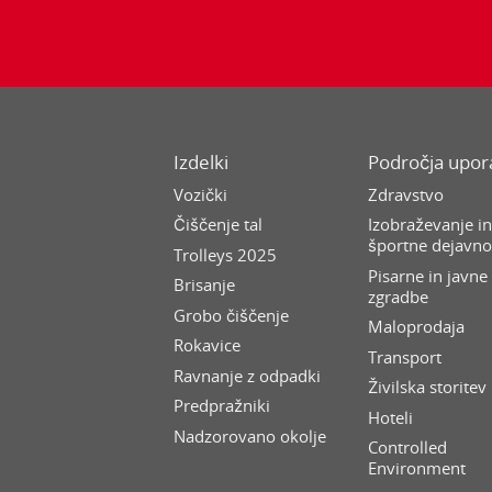
Izdelki
Področja upo
Vozički
Zdravstvo
Čiščenje tal
Izobraževanje i
športne dejavno
Trolleys 2025
Pisarne in javne
Brisanje
zgradbe
Grobo čiščenje
Maloprodaja
Rokavice
Transport
Ravnanje z odpadki
Živilska storitev
Predpražniki
Hoteli
Nadzorovano okolje
Controlled
Environment