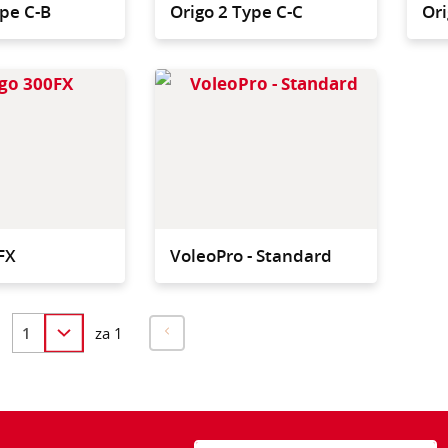
ype C-B
Origo 2 Type C-C
Ori
Modularni sistem na
Kompak
plastičnem podvozju z 2x
področj
6l vedri in 2x pladnjem
proble
FX
VoleoPro - Standard
n
za 1