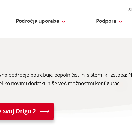
S
Področja uporabe
Podpora
2
no področje potrebuje popoln čistilni sistem, ki izstopa: 
veliko novimi dodatki in še več možnostmi konfiguracij.
e svoj Origo 2