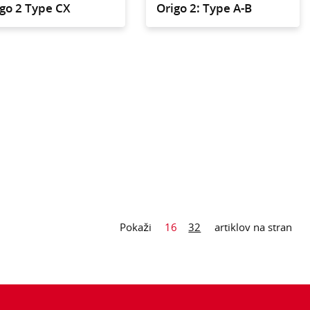
go 2 Type CX
Origo 2: Type A-B
ten voziček za vsa
a, kjer je prostor
m.
Pokaži
16
32
artiklov na stran