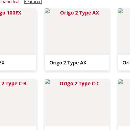
phabetical
Featured
Voziček s fiksnim
Naš na
plastičnim podvozjem, z
voziček
odlagalnim pladnjem in
področj
nosilecm vreče za smeti
za shr
FX
Origo 2 Type AX
Ori
Shranjevanje, odpadki ter
Večji s
satelit z vedrom in prešo.
področj
perila 