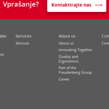
Vprašanje?
Kontaktirajte nas
rabe
Services
About us
Con
Services
About us
Cont
n
Innovating Together
sti
Quality and
Ergonomics
Part of the
Freudenberg Group
Career