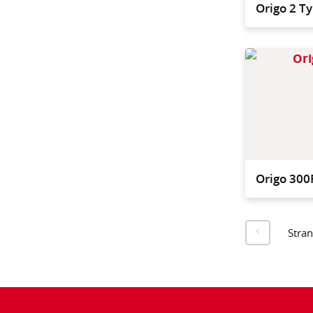
Origo 2 T
Origo 300
Stra