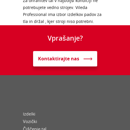
Za ohranitev tal v najboljši kondiciji ne
potrebujete vedno strojev. Vileda
Professional ima izbor izdelkov padov za
tla in držal , kjer stroji niso potrebni.
Vprašanje?
Kontaktirajte nas
Izdelki
Vozički
Čiščenje tal