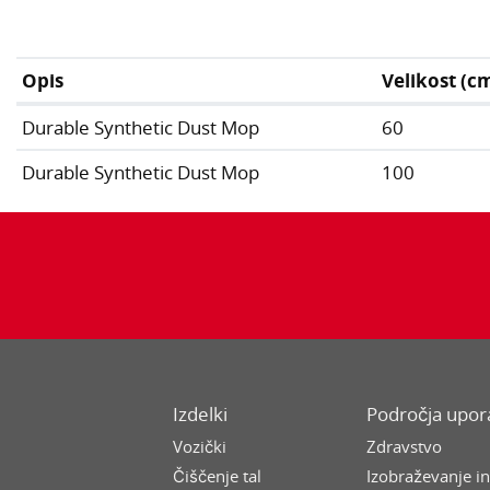
Opis
Velikost (c
Durable Synthetic Dust Mop
60
Durable Synthetic Dust Mop
100
Izdelki
Področja upo
Vozički
Zdravstvo
Čiščenje tal
Izobraževanje i