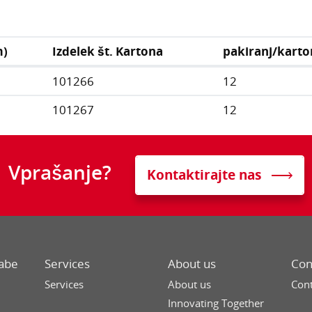
m)
Izdelek št. Kartona
pakiranj/karto
101266
12
101267
12
Vprašanje?
Kontaktirajte nas
rabe
Services
About us
Con
Services
About us
Cont
n
Innovating Together