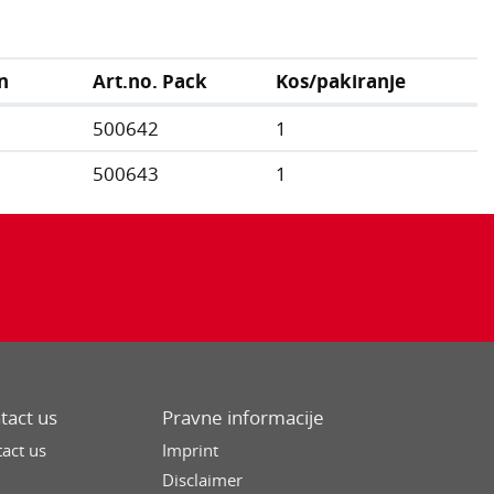
n
Art.no. Pack
Kos/pakiranje
500642
1
500643
1
tact us
Pravne informacije
act us
Imprint
Disclaimer