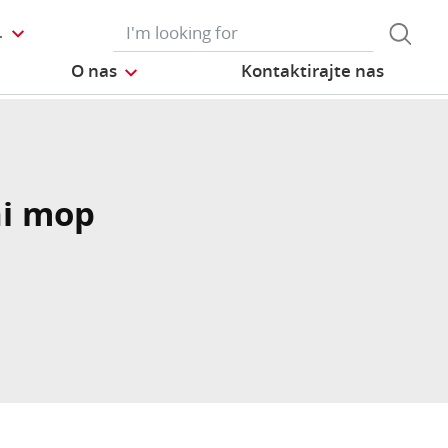
L
O nas
Kontaktirajte nas
ni mop