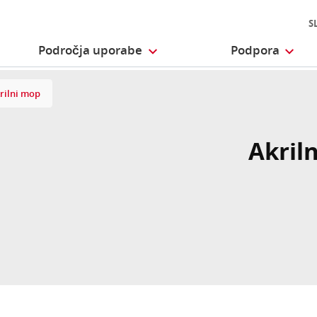
S
Področja uporabe
Podpora
rilni mop
Akril