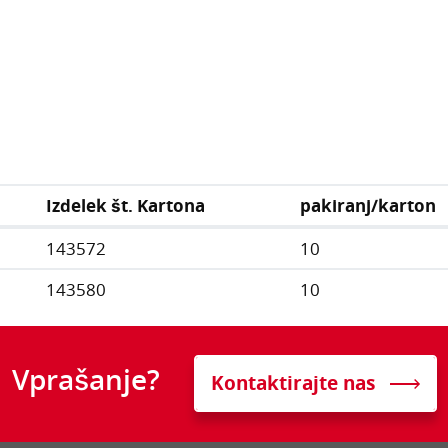
Izdelek št. Kartona
pakiranj/karton
143572
10
143580
10
Vprašanje?
Kontaktirajte nas