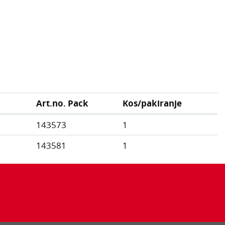
Art.no. Pack
Kos/pakiranje
143573
1
143581
1