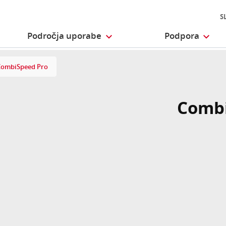
S
Področja uporabe
Podpora
CombiSpeed Pro
Combi