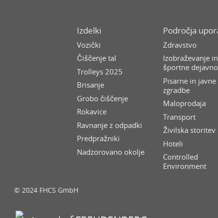
Izdelki
Področja upo
Vozički
Zdravstvo
Čiščenje tal
Izobraževanje i
športne dejavno
Trolleys 2025
Pisarne in javne
Brisanje
zgradbe
Grobo čiščenje
Maloprodaja
Rokavice
Transport
Ravnanje z odpadki
Živilska storitev
Predpražniki
Hoteli
Nadzorovano okolje
Controlled
Environment
© 2024 FHCS GmbH