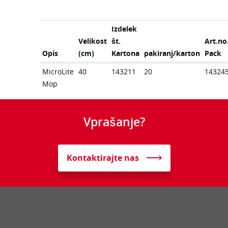
Izdelek
Velikost
št.
Art.no
Opis
(cm)
Kartona
pakiranj/karton
Pack
MicroLite
40
143211
20
14324
Mop
Vprašanje?
Kontaktirajte nas