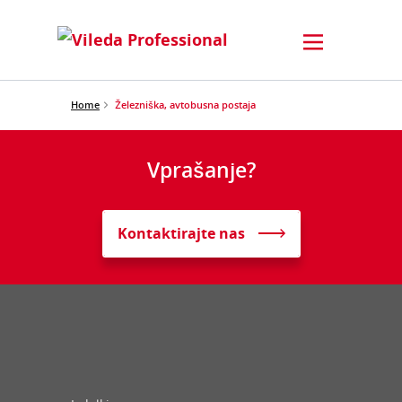
Home
Železniška, avtobusna postaja
Vprašanje?
Kontaktirajte nas