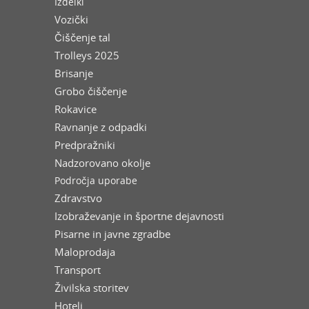
Izdelki
Vozički
Čiščenje tal
Trolleys 2025
Brisanje
Grobo čiščenje
Rokavice
Ravnanje z odpadki
Predpražniki
Nadzorovano okolje
Področja uporabe
Zdravstvo
Izobraževanje in športne dejavnosti
Pisarne in javne zgradbe
Maloprodaja
Transport
Živilska storitev
Hoteli