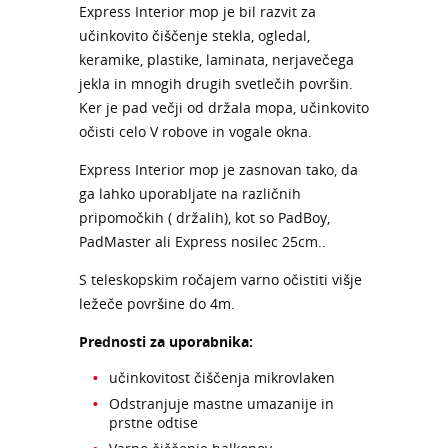
Express Interior mop je bil razvit za
učinkovito čiščenje stekla, ogledal,
keramike, plastike, laminata, nerjavečega
jekla in mnogih drugih svetlečih površin.
Ker je pad večji od držala mopa, učinkovito
očisti celo V robove in vogale okna.
Express Interior mop je zasnovan tako, da
ga lahko uporabljate na različnih
pripomočkih ( držalih), kot so PadBoy,
PadMaster ali Express nosilec 25cm..
S teleskopskim ročajem varno očistiti višje
ležeče površine do 4m.
Prednosti za uporabnika:
učinkovitost čiščenja mikrovlaken
Odstranjuje mastne umazanije in
prstne odtise