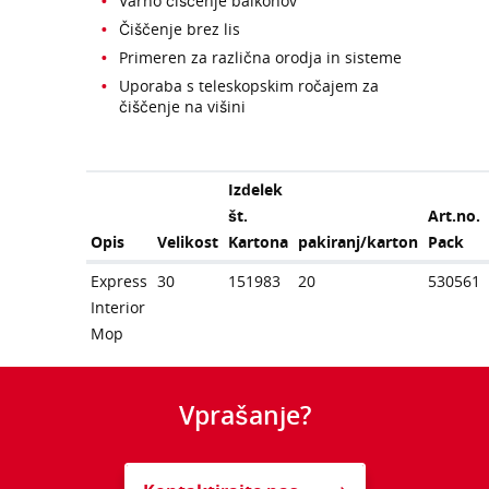
Varno čiščenje balkonov
Čiščenje brez lis
Primeren za različna orodja in sisteme
Uporaba s teleskopskim ročajem za
čiščenje na višini
Izdelek
št.
Art.no.
Opis
Velikost
Kartona
pakiranj/karton
Pack
Express
30
151983
20
530561
Interior
Mop
Vprašanje?