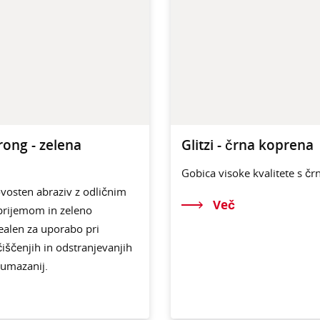
rong - zelena
Glitzi - črna koprena
Gobica visoke kvalitete s č
vosten abraziv z odličnim
Več
prijemom in zeleno
ealen za uporabo pri
čiščenjih in odstranjevanjih
 umazanij.