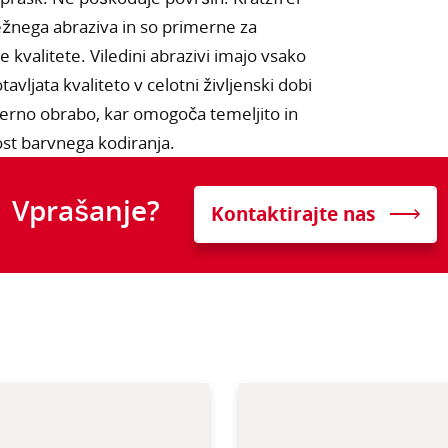
ežnega abraziva in so primerne za
 kvalitete. Viledini abrazivi imajo vsako
ljata kvaliteto v celotni življenski dobi
erno obrabo, kar omogoča temeljito in
ost barvnega kodiranja.
Vprašanje?
Kontaktirajte nas