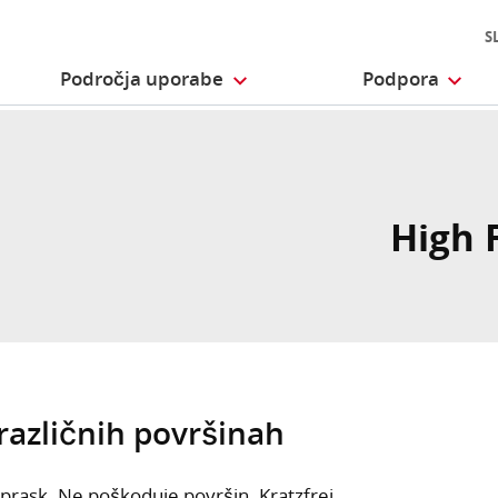
S
Področja uporabe
Podpora
High 
različnih površinah
z prask. Ne poškoduje površin. Kratzfrei