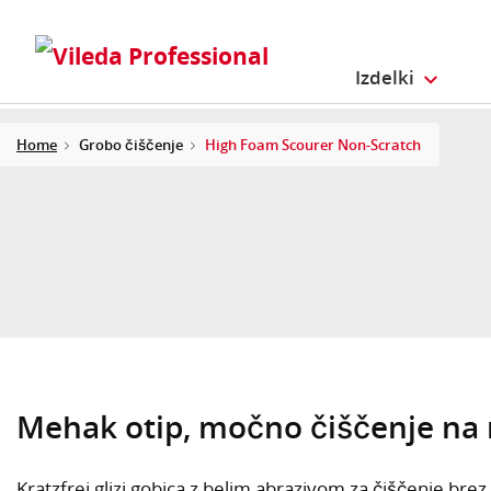
Izdelki
Home
Grobo čiščenje
High Foam Scourer Non-Scratch
Mehak otip, močno čiščenje na 
Kratzfrei glizi gobica z belim abrazivom za čiščenje bre