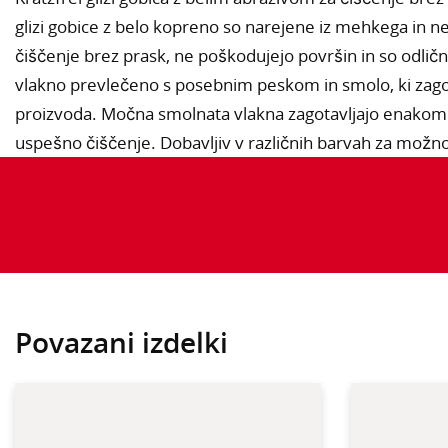
glizi gobice z belo kopreno so narejene iz mehkega in n
čiščenje brez prask, ne poškodujejo površin in so odlične
vlakno prevlečeno s posebnim peskom in smolo, ki zagotav
proizvoda. Močna smolnata vlakna zagotavljajo enakom
uspešno čiščenje. Dobavljiv v različnih barvah za možn
Povazani izdelki