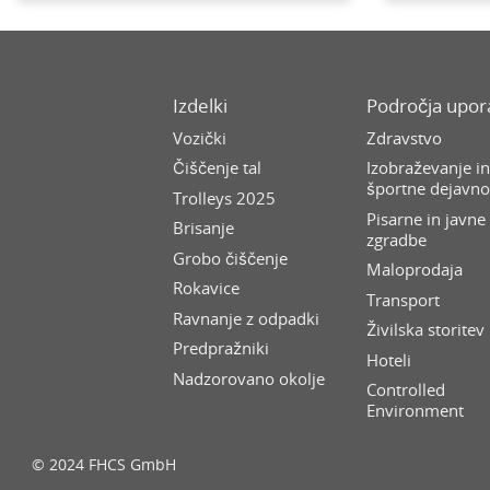
Izdelki
Področja upo
Vozički
Zdravstvo
Čiščenje tal
Izobraževanje i
športne dejavno
Trolleys 2025
Pisarne in javne
Brisanje
zgradbe
Grobo čiščenje
Maloprodaja
Rokavice
Transport
Ravnanje z odpadki
Živilska storitev
Predpražniki
Hoteli
Nadzorovano okolje
Controlled
Environment
© 2024 FHCS GmbH