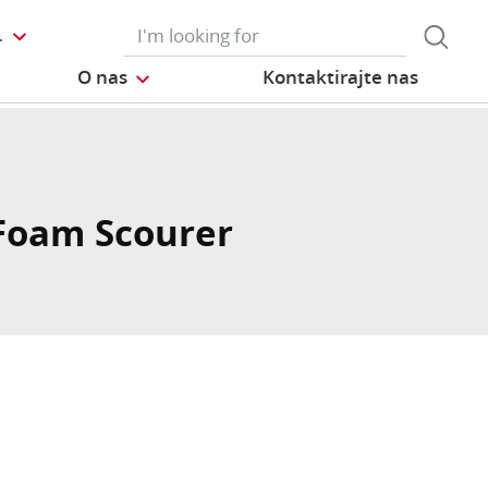
L
O nas
Kontaktirajte nas
Foam Scourer