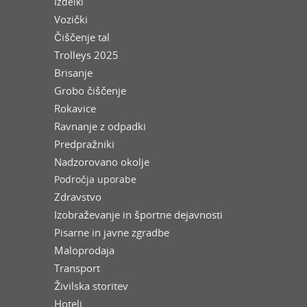
Izdelki
Vozički
Čiščenje tal
Trolleys 2025
Brisanje
Grobo čiščenje
Rokavice
Ravnanje z odpadki
Predpražniki
Nadzorovano okolje
Področja uporabe
Zdravstvo
Izobraževanje in športne dejavnosti
Pisarne in javne zgradbe
Maloprodaja
Transport
Živilska storitev
Hoteli