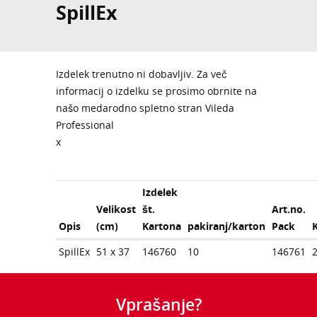
SpillEx
Izdelek trenutno ni dobavljiv. Za več
informacij o izdelku se prosimo obrnite na
našo medarodno spletno stran Vileda
Professional
x
Izdelek
Velikost
št.
Art.no.
Opis
(cm)
Kartona
pakiranj/karton
Pack
SpillEx
51 x 37
146760
10
146761
Vprašanje?